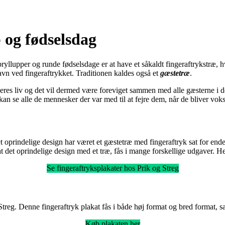
 og fødselsdag
yllupper og runde fødselsdage er at have et såkaldt fingeraftrykstræ, 
navn ved fingeraftrykket. Traditionen kaldes også et
gæstetræ
.
deres liv og det vil dermed være foreviget sammen med alle gæsterne i d
 kan se alle de mennesker der var med til at fejre dem, når de bliver vok
t oprindelige design har været et gæstetræ med fingeraftryk sat for ende
 at det oprindelige design med et træ, fås i mange forskellige udgaver. H
Se fingeraftryksplakater hos Prik og Streg
treg. Denne fingeraftryk plakat fås i både høj format og bred format, s
Køb plakaten her