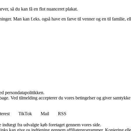
rver, så du kan få en flot nuanceret plakat.
nger. Man kan f.eks. også have en farve til venner og en til familie, el
ed persondatapolitikken.
tilbage. Ved tilmelding accepterer du vores betingelser og giver samtykke
terest
TikTok
Mail
RSS
e indtægt fra udvalgte køb foretaget gennem vores side.
 links kan give os indtjening gennem affiliateprogrammer. Kopiering elle