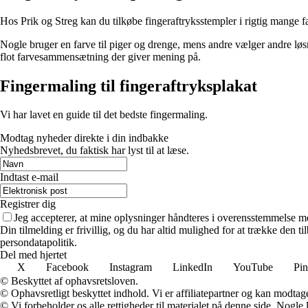
Hos Prik og Streg kan du tilkøbe fingeraftryksstempler i rigtig mange fa
Nogle bruger en farve til piger og drenge, mens andre vælger andre løsni
flot farvesammensætning der giver mening på.
Fingermaling til fingeraftryksplakat
Vi har lavet en guide til det bedste fingermaling.
Modtag nyheder direkte i din indbakke
Nyhedsbrevet, du faktisk har lyst til at læse.
Indtast e-mail
Registrer dig
Jeg accepterer, at mine oplysninger håndteres i overensstemmelse m
Din tilmelding er frivillig, og du har altid mulighed for at trække den 
persondatapolitik.
Del med hjertet
X
Facebook
Instagram
LinkedIn
YouTube
Pin
© Beskyttet af ophavsretsloven.
© Ophavsretligt beskyttet indhold. Vi er affiliatepartner og kan modtag
© Vi forbeholder os alle rettigheder til materialet på denne side. Nogle