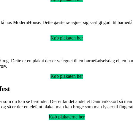
å hos ModernHouse. Dette gæstetræ egner sig særligt godt til barnedåb, 
Køb plakaten her
treg. Dette er en plakat der er velegnet til en børnefødselsdag el. en ba
ræv.
Køb plakaten her
fest
ter som du kan se herunder. Der er landet andet et Danmarkskort så man
 og så er der en elefant plakat man kan bruge som man lyster til fingeraft
Køb plakaterne her