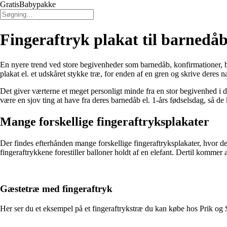
GratisBabypakke
Fingeraftryk plakat til barnedåb
En nyere trend ved store begivenheder som barnedåb, konfirmationer, br
plakat el. et udskåret stykke træ, for enden af en gren og skrive deres 
Det giver værterne et meget personligt minde fra en stor begivenhed i 
være en sjov ting at have fra deres barnedåb el. 1-års fødselsdag, så de
Mange forskellige fingeraftryksplakater
Der findes efterhånden mange forskellige fingeraftryksplakater, hvor de
fingeraftrykkene forestiller balloner holdt af en elefant. Dertil kommer
Gæstetræ med fingeraftryk
Her ser du et eksempel på et fingeraftrykstræ du kan købe hos Prik og S