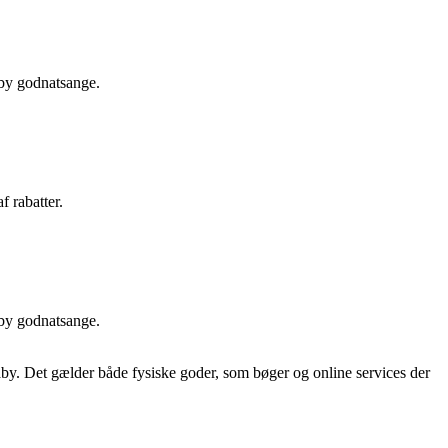
aby godnatsange.
f rabatter.
aby godnatsange.
 baby. Det gælder både fysiske goder, som bøger og online services der