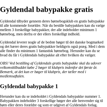
Gyldendal babypakke gratis
Gyldendal tilbyder gennem deres børnebogsklub en gratis babypakke
til alle kommende forældre. Når du bestille babypakken kan du vælge
mellem 3 forskellige babypakker, der alle indeholder minimum 1
børnebog, men derfra er der ellers forskelligt indhold.
Gyldendal leverer nogle af de bedste bøger til det danske bogmarked
og det bærer deres gratis babypakker heldigvis også præg. Med i dem
alle finder du minimum 1 fantastisk børnebog. Herunder kan du se
hvad du får i Gyldendals babypakke alt efter hvilken du vælger.
OBS!
Ved bestilling af Gyldendals gratis babypakke skal du udover
velkomsttilbuddet købe 2 bøger til klubpris indenfor det første år.
Bemærk, at det kun er bøger til klubpris, der tæller med i
medlemsaftalen.
Gyldendal babypakke 1
Herunder kan du se indeholdet i Gyldendals babypakke nummer 1.
Babypakken indeholder 3 forskellige bøger der alle henvender sig til
børn eller deres forældre og som er udgivet af Gyldendals forlag.