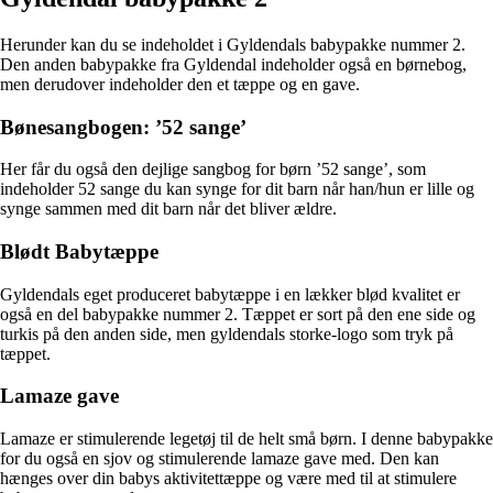
Herunder kan du se indeholdet i Gyldendals babypakke nummer 2.
Den anden babypakke fra Gyldendal indeholder også en børnebog,
men derudover indeholder den et tæppe og en gave.
Bønesangbogen: ’52 sange’
Her får du også den dejlige sangbog for børn ’52 sange’, som
indeholder 52 sange du kan synge for dit barn når han/hun er lille og
synge sammen med dit barn når det bliver ældre.
Blødt Babytæppe
Gyldendals eget produceret babytæppe i en lækker blød kvalitet er
også en del babypakke nummer 2. Tæppet er sort på den ene side og
turkis på den anden side, men gyldendals storke-logo som tryk på
tæppet.
Lamaze gave
Lamaze er stimulerende legetøj til de helt små børn. I denne babypakke
for du også en sjov og stimulerende lamaze gave med. Den kan
hænges over din babys aktivitettæppe og være med til at stimulere