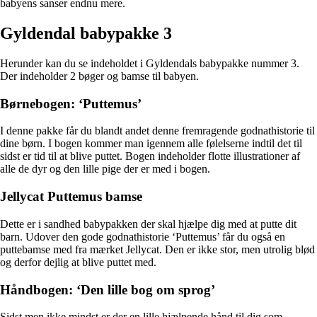
babyens sanser endnu mere.
Gyldendal babypakke 3
Herunder kan du se indeholdet i Gyldendals babypakke nummer 3.
Der indeholder 2 bøger og bamse til babyen.
Børnebogen: ‘Puttemus’
I denne pakke får du blandt andet denne fremragende godnathistorie til
dine børn. I bogen kommer man igennem alle følelserne indtil det til
sidst er tid til at blive puttet. Bogen indeholder flotte illustrationer af
alle de dyr og den lille pige der er med i bogen.
Jellycat Puttemus bamse
Dette er i sandhed babypakken der skal hjælpe dig med at putte dit
barn. Udover den gode godnathistorie ‘Puttemus’ får du også en
puttebamse med fra mærket Jellycat. Den er ikke stor, men utrolig blød
og derfor dejlig at blive puttet med.
Håndbogen: ‘Den lille bog om sprog’
Sidst men ikke mindst er der en lille hjælpende hånd til dig som