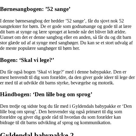
Børnesangbogen: ’52 sange’
I denne børnesangbog der hedder ’52 sange’, får du sjovt nok 52
sangtekster for børn. De er gode som godnatsange og gode til at lære
dit barn at synge og lære sproget at kende når det bliver lidt ældre.
Uanset om det er denne sangbog eller en anden, så får du og dit barn
stor glæde ud af at synge med sangbøger. Du kan se et stort udvalg af
de meste populære
sangbøger til børn her
.
Bogen: ‘Skal vi lege?’
Du får også bogen ‘Skal vi lege?’ med i denne babypakke. Den er
mest henvendt til dig som forældre, da den giver gode ideer til lege der
er med til at udvikle dit barns styrke, bevægelse og motorik.
Håndbogen: ‘Den lille bog om sprog’
Den tredje og sidste bog du får med i Gyldendals babypakke er ‘Den
lille bog om sprog’. Den henvender sig også primært til dig som
forældre og giver dig gode råd til hvordan du som forælder kan
bidrage til dit barns udvikling af sprog og kommunikation.
Gyldendal babypakke 2