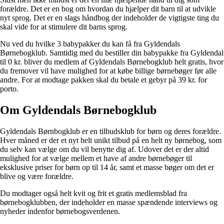
forældre. Det er en bog om hvordan du hjælper dit barn til at udvikle
nyt sprog. Det er en slags håndbog der indeholder de vigtigste ting du
skal vide for at stimulere dit barns sprog.
Nu ved du hvilke 3 babypakker du kan få fra Gyldendals
Børnebogklub. Samtidig med du bestiller din babypakke fra Gyldendal
til 0 kr. bliver du medlem af Gyldendals Børnebogklub helt gratis, hvor
du fremover vil have mulighed for at købe billige børnebøger før alle
andre. For at modtage pakken skal du betale et gebyr på 39 kr. for
porto.
Om Gyldendals Børnebogklub
Gyldendals Børnbogklub er en tilbudsklub for børn og deres forældre.
Hver måned er der et nyt helt unikt tilbud på en helt ny børnebog, som
du selv kan vælge om du vil benytte dig af. Udover det er der altid
mulighed for at vælge mellem et have af andre børnebøger til
eksklusive priser for børn op til 14 år, samt et masse bøger om det er
blive og være forældre.
Du modtager også helt kvit og frit et gratis medlemsblad fra
børnebogklubben, der indeholder en masse spændende interviews og
nyheder indenfor børnebogsverdenen.