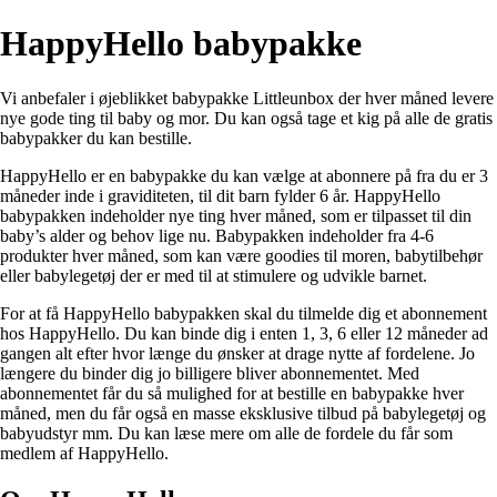
HappyHello babypakke
Vi anbefaler i øjeblikket babypakke Littleunbox der hver måned levere
nye gode ting til baby og mor. Du kan også tage et kig på alle de
gratis
babypakker
du kan bestille.
HappyHello er en babypakke du kan vælge at abonnere på fra du er 3
måneder inde i graviditeten, til dit barn fylder 6 år. HappyHello
babypakken indeholder nye ting hver måned, som er tilpasset til din
baby’s alder og behov lige nu. Babypakken indeholder fra 4-6
produkter hver måned, som kan være goodies til moren, babytilbehør
eller babylegetøj der er med til at stimulere og udvikle barnet.
For at få HappyHello babypakken skal du tilmelde dig et abonnement
hos HappyHello. Du kan binde dig i enten 1, 3, 6 eller 12 måneder ad
gangen alt efter hvor længe du ønsker at drage nytte af fordelene. Jo
længere du binder dig jo billigere bliver abonnementet. Med
abonnementet får du så mulighed for at bestille en babypakke hver
måned, men du får også en masse eksklusive tilbud på babylegetøj og
babyudstyr mm. Du kan læse mere om alle de fordele du får som
medlem af HappyHello.