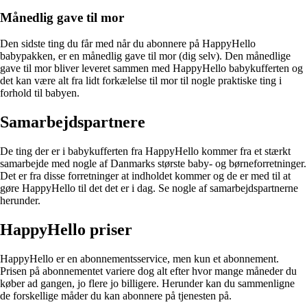
Månedlig gave til mor
Den sidste ting du får med når du abonnere på HappyHello
babypakken, er en månedlig gave til mor (dig selv). Den månedlige
gave til mor bliver leveret sammen med HappyHello babykufferten og
det kan være alt fra lidt forkælelse til mor til nogle praktiske ting i
forhold til babyen.
Samarbejdspartnere
De ting der er i babykufferten fra HappyHello kommer fra et stærkt
samarbejde med nogle af Danmarks største baby- og børneforretninger.
Det er fra disse forretninger at indholdet kommer og de er med til at
gøre HappyHello til det det er i dag. Se nogle af samarbejdspartnerne
herunder.
HappyHello priser
HappyHello er en abonnementsservice, men kun et abonnement.
Prisen på abonnementet variere dog alt efter hvor mange måneder du
køber ad gangen, jo flere jo billigere. Herunder kan du sammenligne
de forskellige måder du kan abonnere på tjenesten på.