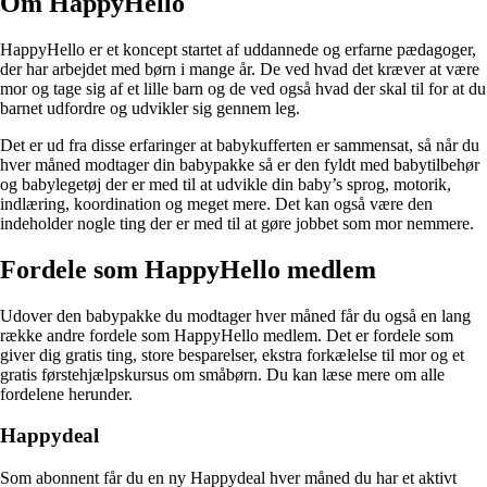
Om HappyHello
HappyHello er et koncept startet af uddannede og erfarne pædagoger,
der har arbejdet med børn i mange år. De ved hvad det kræver at være
mor og tage sig af et lille barn og de ved også hvad der skal til for at du
barnet udfordre og udvikler sig gennem leg.
Det er ud fra disse erfaringer at babykufferten er sammensat, så når du
hver måned modtager din babypakke så er den fyldt med babytilbehør
og babylegetøj der er med til at udvikle din baby’s sprog, motorik,
indlæring, koordination og meget mere. Det kan også være den
indeholder nogle ting der er med til at gøre jobbet som mor nemmere.
Fordele som HappyHello medlem
Udover den babypakke du modtager hver måned får du også en lang
række andre fordele som HappyHello medlem. Det er fordele som
giver dig gratis ting, store besparelser, ekstra forkælelse til mor og et
gratis førstehjælpskursus om småbørn. Du kan læse mere om alle
fordelene herunder.
Happydeal
Som abonnent får du en ny Happydeal hver måned du har et aktivt