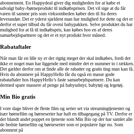
abonnement. En Happydeal giver dig muligheden for at købe et
udvalgt baby-/børneprodukt til indkøbsprisen. Det vil sige at du får
varen til samme pris som virksomheden køber den til fra deres
leverandør. Det er yderst sjældent man har mulighed for dette og det er
derfor et super tilbud du får oveni babypakken. Selve produktet du har
mulighed for at få til indkøbspris, kan købes hos en af deres
samarbejdspartnere og det er et nyt produkt hver måned.
Rabataftaler
Når man får en lille ny er der rigtig meget der skal indkøbes, fordi det
ikke er noget man har liggende med mindre det er nummer to i rækken.
Det gælder derfor om at finde alle de rabatter og gratis ting man kan få.
Hvis du abonnere på HappyHello får du også en masse gode
rabataftaler hos HappyHello’s faste samarbejdspartnere. Du kan
dermed spare massere af penge på babyudstyr, babytøj og legetøj.
Min Bio gratis
I vore dage bliver de fleste film og serier set via streamingtjenester og
især børnefilm og børneserier har haft en tilbagegang på TV. Derfor er
der blandt andet poppet en tjeneste som Min Bio op der har samlet alle
de bedste børnefilm og børneserier som er populære lige nu. Som
abonnent på