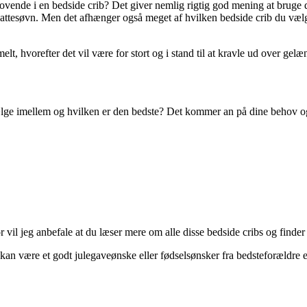
vende i en bedside crib? Det giver nemlig rigtig god mening at bruge det
nattesøvn. Men det afhænger også meget af hvilken bedside crib du vælger
t, hvorefter det vil være for stort og i stand til at kravle ud over gelæ
lge imellem og hvilken er den bedste? Det kommer an på dine behov og 
r vil jeg anbefale at du læser mere om alle disse bedside cribs og finder
 kan være et godt julegaveønske eller fødselsønsker fra bedsteforældre e