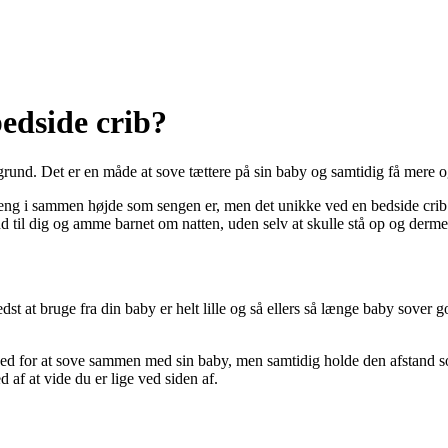
edside crib?
nd. Det er en måde at sove tættere på sin baby og samtidig få mere og 
s seng i sammen højde som sengen er, men det unikke ved en bedside crib
d til dig og amme barnet om natten, uden selv at skulle stå op og derme
dst at bruge fra din baby er helt lille og så ellers så længe baby sover g
hed for at sove sammen med sin baby, men samtidig holde den afstand 
d af at vide du er lige ved siden af.