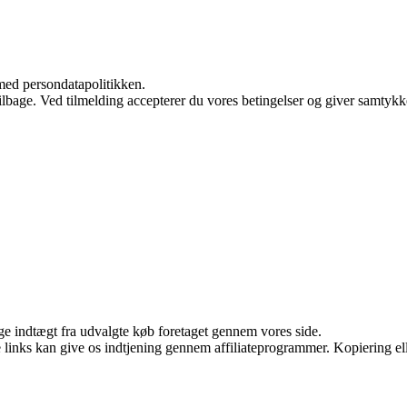
med persondatapolitikken.
 tilbage. Ved tilmelding accepterer du vores betingelser og giver samtykk
age indtægt fra udvalgte køb foretaget gennem vores side.
le links kan give os indtjening gennem affiliateprogrammer. Kopiering ell