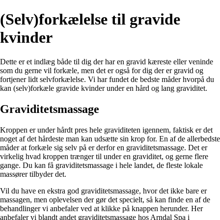
(Selv)forkælelse til gravide
kvinder
Dette er et indlæg både til dig der har en gravid kæreste eller veninde
som du gerne vil forkæle, men det er også for dig der er gravid og
fortjener lidt selvforkælelse. Vi har fundet de bedste måder hvorpå du
kan (selv)forkæle gravide kvinder under en hård og lang graviditet.
Graviditetsmassage
Kroppen er under hårdt pres hele graviditeten igennem, faktisk er det
noget af det hårdeste man kan udsætte sin krop for. En af de allerbedste
måder at forkæle sig selv på er derfor en graviditetsmassage. Det er
virkelig hvad kroppen trænger til under en graviditet, og gerne flere
gange. Du kan få graviditetsmassage i hele landet, de fleste lokale
massører tilbyder det.
Vil du have en ekstra god graviditetsmassage, hvor det ikke bare er
massagen, men oplevelsen der gør det specielt, så kan finde en af de
behandlinger vi anbefaler ved at klikke på knappen herunder. Her
anbefaler vi blandt andet
graviditetsmassage hos Arndal Spa i