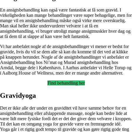
En ansigtsbehandling kan også være fantastisk at få som gravid. I
virkeligheden kan mange behandlinger være super behagelige, men for
mange vil en ansigtsbehandling måske også virke mere overskuelig.
Man skal heller ikke undervurderer velvære i at få en
ansigtsbehandling, vi bruger utroligt mange ansigtmuskler hver dag og
at få dem til at slappe af kan være helt fantastisk.
Vi har anbefalet nogle af de ansigtsbehandlinger vi mener er bedst for
gravide, hvis du vil se dem alle så kan du komme til det ved at klikke
på knappen herunder. Nogle af de ansigtsbehandlinger vi anbefaler er
Ansigtsbehandling hos Ni’mat
og
Murad ansigtsbehandling hos
Arndal
, begge dele i København. I Aarhus anbefaler vi
Helle Torup
og
i Aalborg
House of Wellness
, men der er mange andre alternativer.
Find behandling her
Gravidyoga
Det er ikke alle der under en graviditet vil have samme behov for en
ansigtsbehandling eller afslappende massage, nogle kan bedre lide at
være lidt mere fysiske fordi det er det der giver dem velvære i kroppen.
Til det kan en omgang yoga for gravide være en fremragende idé.
Yoga går i et rigtig godt tempo til gravide og kan gøre rigtig gode ting