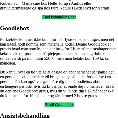
København
,
Mama care hos Helle Torup i Aarhus
eller
graviditetsmassage og spa hos Pure Nature i Beder
syd for Aarhus.
Find behandling her
Goodiebox
Forkælelse kommer ikke kun i form af fysiske behandlinger, men det
kan ligeså godt komme som materielle goder. Denne Goodiebox er
præcis hvad man som kvinde har brug for. Hver måned modtager man
lækre makeup-produkter, hårplejeprodukter, skincare og dufte til en
samlet værdi på minimum 550 kr. men man betaler kun 169 kr. om
måneden.
Du kan til hver en tid vælge at opsige dit abonnement eller pause det i
en periode, hvis du hellere vil bruge penge på andet forkælelse i en
periode. Du kan også vælge at låse dig til et Goodiebox abonnement i
en længere periode, hvis du fx vælger at binde dig i 6 måneder, så får
du den ene Goodiebox gratis, hvis du vil binde dig i 12 måneder skal
du kun betale for 10 måneder og får dermed 2 bokse gratis.
Bestil Goodiebox
Ansigtsbehandling